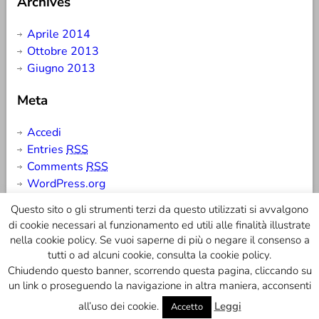
Archives
Aprile 2014
Ottobre 2013
Giugno 2013
Meta
Accedi
Entries
RSS
Comments
RSS
WordPress.org
Questo sito o gli strumenti terzi da questo utilizzati si avvalgono
di cookie necessari al funzionamento ed utili alle finalità illustrate
nella cookie policy. Se vuoi saperne di più o negare il consenso a
BM Security | Sede Legale: Via San Ruffillo 3, San
tutti o ad alcuni cookie, consulta la cookie policy.
Lazzaro - Bologna | Sede Operativa: Via Bondi, 49
Chiudendo questo banner, scorrendo questa pagina, cliccando su
Bologna | BM Security © 2013 | Tutti i diritti riservati |
un link o proseguendo la navigazione in altra maniera, acconsenti
Credits:
Realizzazione Siti Web Bologna
all’uso dei cookie.
Leggi
Accetto